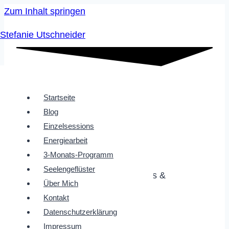
Zum Inhalt springen
Stefanie Utschneider
Startseite
Lerne mich kennen
Blog
Einzelsessions
Ich bin Stefanie
Energiearbeit
3-Monats-Programm
Seelengeflüster
Deine Begleiterin in ein bewusstes &
Über Mich
glückseliges Leben
Kontakt
Datenschutzerklärung
Ich vereine Welten
Impressum